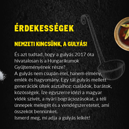
ÉRDEKESSÉGEK
NEMZETI KINCSÜNK, A GULYÁS!
És azt tudtad, hogy a gulyás 2017 óta
hivatalosan is a Hungarikumok
Gyűjteményének része?
A gulyás nem csupán étel, hanem élmény,
emlék és hagyomány. Egy tál gulyás mellett
generációk ültek asztalhoz: családok, barátok,
közösségek. Íze egyszerre idézi a magyar
vidék szívét, a nyári bográcsozásokat, a téli
ünnepek melegét és a vendégszeretetet, ami
összeköt bennünket.
Ismerd meg, mi adja a gulyás lelkét!