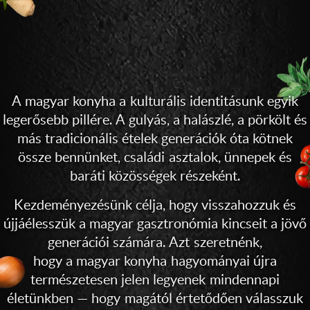
A magyar konyha a kulturális identitásunk egyik
legerősebb pillére.
A gulyás,
a halászlé,
a pörkölt
és
más tradicionális ételek generációk óta kötnek
össze bennünket, családi asztalok, ünnepek és
baráti közösségek részeként.
Kezdeményezésünk célja, hogy visszahozzuk és
újjáélesszük a magyar gasztronómia kincseit a jövő
generációi számára. Azt szeretnénk,
hogy a magyar konyha hagyományai
újra
természetesen jelen legyenek mindennapi
életünkben — hogy magától értetődően válasszuk