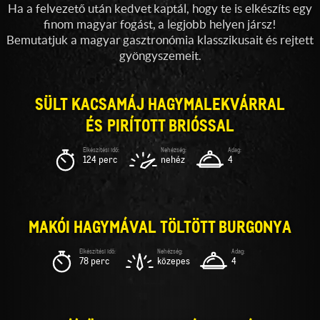
Ha a felvezető után kedvet kaptál, hogy te is elkészíts egy
finom magyar fogást, a legjobb helyen jársz!
Bemutatjuk a magyar gasztronómia klasszikusait és rejtett
gyöngyszemeit.
SÜLT KACSAMÁJ HAGYMALEKVÁRRAL
ÉS PIRÍTOTT BRIÓSSAL
124 perc
nehéz
4
MAKÓI HAGYMÁVAL TÖLTÖTT BURGONYA
78 perc
közepes
4