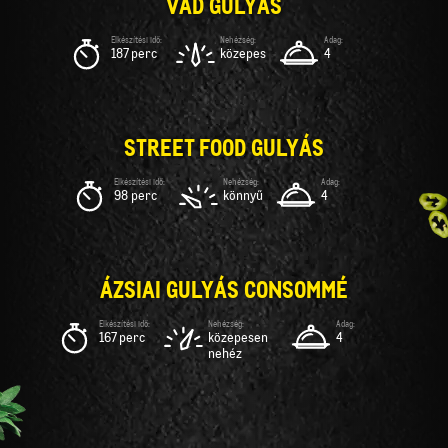
VAD GULYÁS
187 perc
közepes
4
STREET FOOD GULYÁS
98 perc
könnyű
4
ÁZSIAI GULYÁS CONSOMMÉ
167 perc
közepesen
4
nehéz