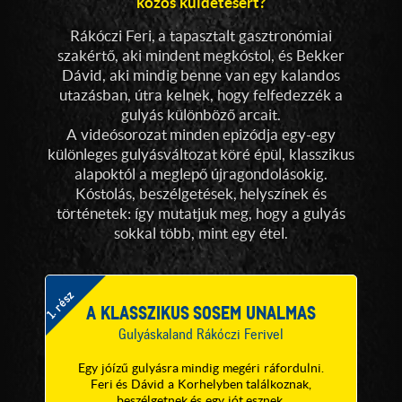
közös küldetésért?
Rákóczi Feri, a tapasztalt gasztronómiai
szakértő, aki mindent megkóstol, és Bekker
Dávid, aki mindig benne van egy kalandos
utazásban, útra kelnek, hogy felfedezzék a
gulyás különböző arcait.
A videósorozat minden epizódja egy-egy
különleges gulyásváltozat köré épül, klasszikus
alapoktól a meglepő újragondolásokig.
Kóstolás, beszélgetések, helyszínek és
történetek: így mutatjuk meg, hogy a gulyás
sokkal több, mint egy étel.
1. rész
A KLASSZIKUS SOSEM UNALMAS
Gulyáskaland Rákóczi Ferivel
Egy jóízű gulyásra mindig megéri ráfordulni.
Feri és Dávid a Korhelyben találkoznak,
beszélgetnek és egy jót esznek.