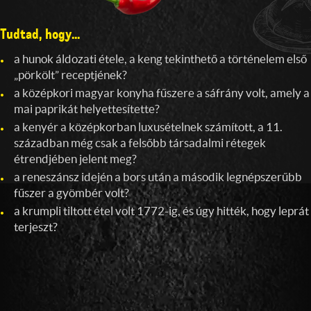
Tudtad, hogy...
a hunok áldozati étele, a keng tekinthető a történelem első
„pörkölt” receptjének?
a középkori magyar konyha fűszere a sáfrány volt, amely a
mai paprikát helyettesítette?
a kenyér a középkorban luxusételnek számított, a 11.
században még csak a felsőbb társadalmi rétegek
étrendjében jelent meg?
a reneszánsz idején a bors után a második legnépszerűbb
fűszer a gyömbér volt?
a krumpli tiltott étel volt
1772-ig,
és úgy hitték, hogy leprát
terjeszt?