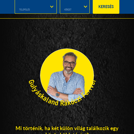
KERESÉS
Image may be subject to copyright
Terms
100 km
Gulyáskaland Rákóczi Ferivel
Mi történik, ha két külön világ találkozik egy