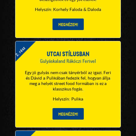
Helyszín: Korhely Faloda & Daloda
2. rész
UTCAI STÍLUSBAN
Gulyáskaland Rákóczi Ferivel
Egy jó gulyás nem csak tányérból az igazi. Feri
és Dávid a Pulikában fedezik fel, hogyan állja
meg a helyét street food formában is ez a
klasszikus fogás.
Helyszín: Pulika