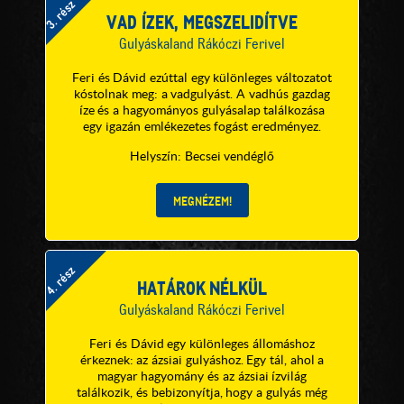
3. rész
VAD ÍZEK, MEGSZELIDÍTVE
Gulyáskaland Rákóczi Ferivel
Feri és Dávid ezúttal egy különleges változatot
kóstolnak meg: a vadgulyást. A vadhús gazdag
íze és a hagyományos gulyásalap találkozása
egy igazán emlékezetes fogást eredményez.
Helyszín: Becsei vendéglő
4. rész
HATÁROK NÉLKÜL
Gulyáskaland Rákóczi Ferivel
Feri és Dávid egy különleges állomáshoz
érkeznek: az ázsiai gulyáshoz. Egy tál, ahol a
magyar hagyomány és az ázsiai ízvilág
találkozik, és bebizonyítja, hogy a gulyás még