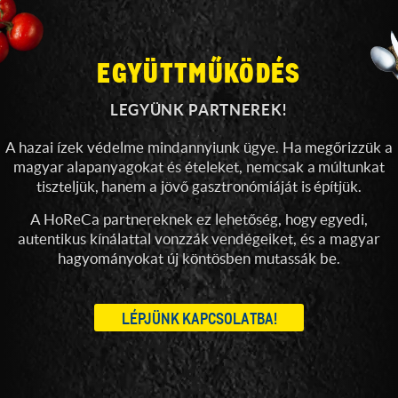
EGYÜTTMŰKÖDÉS
LEGYÜNK PARTNEREK!
A hazai ízek védelme mindannyiunk ügye. Ha megőrizzük a
magyar alapanyagokat és ételeket, nemcsak a múltunkat
tiszteljük, hanem a jövő gasztronómiáját is építjük.
A HoReCa partnereknek ez lehetőség, hogy egyedi,
autentikus kínálattal vonzzák vendégeiket, és a magyar
hagyományokat új köntösben mutassák be.
LÉPJÜNK KAPCSOLATBA!