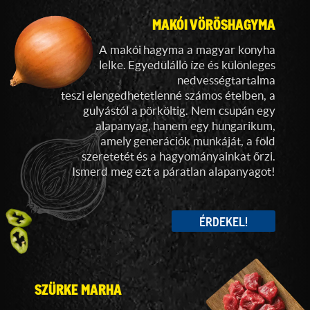
MAKÓI VÖRÖSHAGYMA
A makói hagyma a magyar konyha
lelke. Egyedülálló íze és különleges
nedvességtartalma
teszi elengedhetetlenné számos ételben, a
gulyástól a pörköltig. Nem csupán egy
alapanyag, hanem egy hungarikum,
amely generációk munkáját, a föld
szeretetét és a hagyományainkat őrzi.
Ismerd meg ezt a páratlan alapanyagot!
ÉRDEKEL!
SZÜRKE MARHA