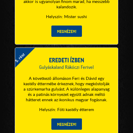
akkor is ugyanolyan finom marad, ha messzebb
kalandozik.
Helyszín: Mister sushi
5. rész
EREDETI ÍZBEN
Gulyáskaland Rákóczi Ferivel
A következő állomáson Feri és Dávid egy
kastély éttermébe érkeznek, hogy megkóstolják
a szürkemarha gulyást. A különleges alapanyag
és a patinás környezet együtt adnak méltó
hátteret ennek az ikonikus magyar fogásnak.
Helyszín: Fóti kastély étterem