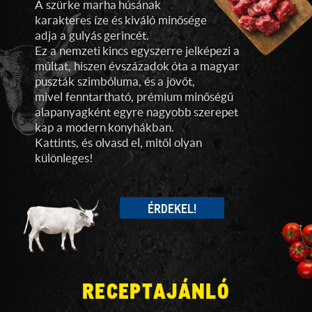
A szürke marha húsának
karakteres íze és kiváló minősége
adja a gulyás gerincét.
Ez a nemzeti kincs egyszerre jelképezi a
múltat, hiszen évszázadok óta a magyar
puszták szimbóluma, és a jövőt,
mivel fenntartható, prémium minőségű
alapanyagként egyre nagyobb szerepet
kap a modern konyhákban.
Kattints, és olvasd el, mitől olyan
különleges!
ÉRDEKEL!
RECEPTAJÁNLÓ